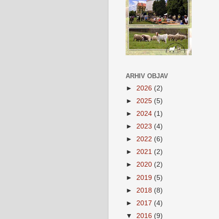
ARHIV OBJAV
►
2026
(2)
►
2025
(5)
►
2024
(1)
►
2023
(4)
►
2022
(6)
►
2021
(2)
►
2020
(2)
►
2019
(5)
►
2018
(8)
►
2017
(4)
▼
2016
(9)