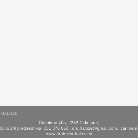
 HALOZE
Cirkulane 40a, 2282 Cirkulane,
 00, GSM predsednika: 031 376 063 , drd.haloze@gmail.com, ivan.heme
www.drobnica-haloze.si