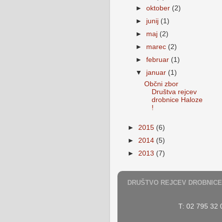
►
oktober
(2)
►
junij
(1)
►
maj
(2)
►
marec
(2)
►
februar
(1)
▼
januar
(1)
Občni zbor
Društva rejcev
drobnice Haloze
!
►
2015
(6)
►
2014
(5)
►
2013
(7)
DRUŠTVO REJCEV DROBNICE
T: 02 795 32