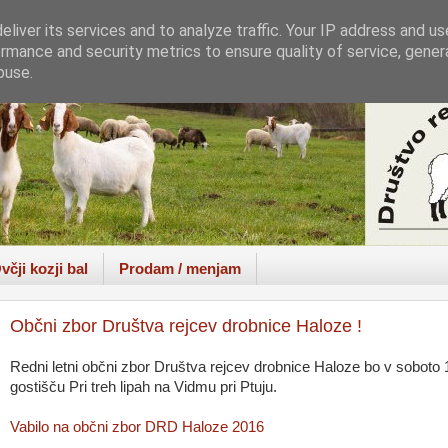
liver its services and to analyze traffic. Your IP address and u
rmance and security metrics to ensure quality of service, gene
buse.
včji kozji bal
Prodam / menjam
Občni zbor Društva rejcev drobnice Haloze !
Redni letni občni zbor Društva rejcev drobnice Haloze bo v soboto 
gostišču Pri treh lipah na Vidmu pri Ptuju.
Vabilo na občni zbor DRD Haloze 2016