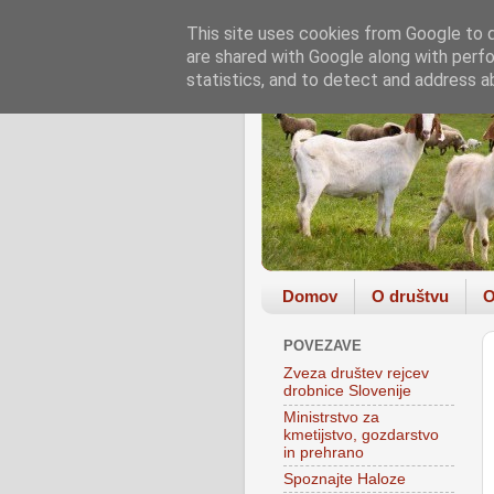
This site uses cookies from Google to de
are shared with Google along with perfo
statistics, and to detect and address a
Domov
O društvu
O
POVEZAVE
Zveza društev rejcev
drobnice Slovenije
Ministrstvo za
kmetijstvo, gozdarstvo
in prehrano
Spoznajte Haloze