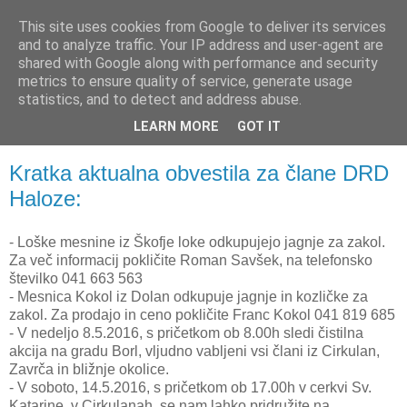
This site uses cookies from Google to deliver its services
and to analyze traffic. Your IP address and user-agent are
shared with Google along with performance and security
metrics to ensure quality of service, generate usage
statistics, and to detect and address abuse.
LEARN MORE
GOT IT
▼
Kratka aktualna obvestila za člane DRD
Haloze:
-
Loške mesnine iz Škofje loke odkupujejo jagnje za zakol.
Za več informacij pokličite Roman Savšek, na telefonsko
številko 041 663 563
-
Mesnica Kokol iz Dolan odkupuje jagnje in kozličke za
zakol. Za prodajo in ceno pokličite Franc Kokol 041 819 685
-
V nedeljo 8.5.2016, s pričetkom ob 8.00h sledi čistilna
akcija na gradu Borl, vljudno vabljeni vsi člani iz Cirkulan,
Zavrča in bližnje okolice.
-
V soboto, 14.5.2016, s pričetkom ob 17.00h v cerkvi Sv.
Katarine v Cirkulanah, se nam lahko pridružite na