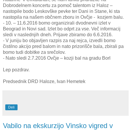
Dobrodelnem koncertu za pomoč talentom iz Haloz –
nastopile bodo Leskovške pevke ter Dani in Stane, ki sta
nastopila na našem občnem zboru in Ovčje - kozjem balu.
-
10. – 11.6.2016 bomo organizirali dvodnevni izlet v
Beograd in Novi sad. Izlet bo odprt za vse. Več informacij
sledi v naslednjih dneh. Prijave zbiramo do 6.6.2016.
-
V juniju bo objavljen razpis za naj rejca, izvedli bomo
čistilno akcijo pred balom in nato prizorišče bala, zbirali pa
bomo tudi dobitke za srečolov.
-
Nato sledi 2.7.2016 Ovčje – kozji bal na gradu Borl
Lep pozdrav.
Predsednik DRD Haloze, Ivan Hemetek
Deli
Vabilo na ekskurzijo Vinsko vigred v