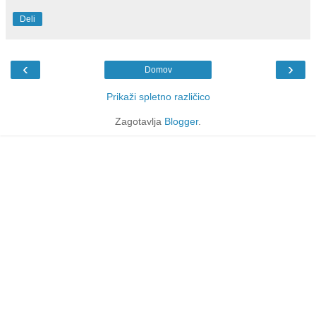
Deli
‹
›
Domov
Prikaži spletno različico
Zagotavlja
Blogger
.