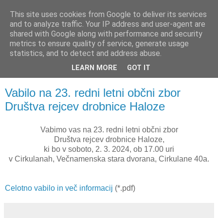
This site uses cookies from Google to deliver its services
and to analyze traffic. Your IP address and user-agent are
shared with Google along with performance and security
metrics to ensure quality of service, generate usage
statistics, and to detect and address abuse.
LEARN MORE
GOT IT
▼
Vabilo na 23. redni letni občni zbor
Društva rejcev drobnice Haloze
Vabimo vas na 23. redni letni občni zbor
Društva rejcev drobnice Haloze,
ki bo v soboto, 2. 3. 2024, ob 17.00 uri
v Cirkulanah, Večnamenska stara dvorana, Cirkulane 40a.
Celotno vabilo in več informacij
(*.pdf)