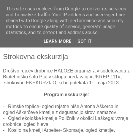
This site uses cookies from Google to deliver its services
and to analyze traffic. Your IP address and user-agent are
shared with Google along with performance and security
metrics to ensure quality of service, generate usage
statistics, and to detect and address abuse.
LEARN MORE
GOT IT
▼
Strokovna ekskurzija
Društvo rejcev drobnice HALOZE organizira v sodelovanju z
Biotehniško šolo Ptuj v sklopu predavanj »UKREP 111«,
strokovno EKSKURZIJO, ki bo potekala 11. maja 2013.
Program ekskurzije:
- Rimske toplice- ogled rojstne hiše Antona Aškerca in
ogled Aškerčeve kmetije z degustacijo sirov, namazov
- Ogled ekološke kmetije Poličnik v okolici Laškega: vzreje
drobnice, ogled hleva
- Kosilo na kmetiji Arbeiter- Skomarje, ogled kmetije,